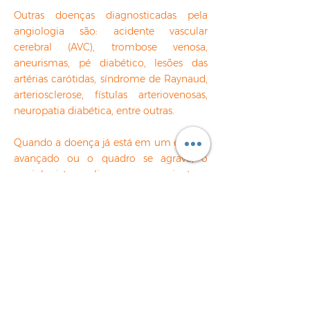
Outras
doenças diagnosticadas pela
angiologia
são: acidente vascular
cerebral (AVC), trombose venosa,
aneurismas, pé diabético, lesões das
artérias carótidas, síndrome de Raynaud,
arteriosclerose, fístulas arteriovenosas,
neuropatia diabética, entre outras.
Quando a doença já está em um estágio
avançado ou o quadro se agrava, o
angiologista avalia o caso e orienta a
ação junto ao cirurgião vascular.
A consulta com um angiologista é
muito importante, pois a avaliação dele
é essencial para se ter um diagnóstico
precoce de doenças vasculares sendo
mais fácil de se tratar, pois quanto mais
avançado for o quadro clínico do
paciente, mais difícil será o tratamento.